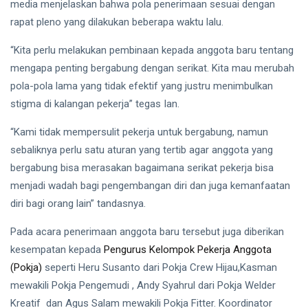
media menjelaskan bahwa pola penerimaan sesuai dengan
LIFESTYLE
rapat pleno yang dilakukan beberapa waktu lalu.
AI Semakin
Berkembang,
Bagaimana
“Kita perlu melakukan pembinaan kepada anggota baru tentang
03
1,752
Kesiapan
Mar,
pandangan
mengapa penting bergabung dengan serikat. Kita mau merubah
2026
Pekerja
pola-pola lama yang tidak efektif yang justru menimbulkan
Indonesia ?
T
stigma di kalangan pekerja” tegas Ian.
Tags
“Kami tidak mempersulit pekerja untuk bergabung, namun
sebaliknya perlu satu aturan yang tertib agar anggota yang
General
bergabung bisa merasakan bagaimana serikat pekerja bisa
Beauty
menjadi wadah bagi pengembangan diri dan juga kemanfaatan
diri bagi orang lain” tandasnya.
Fashion
Pada acara penerimaan anggota baru tersebut juga diberikan
Lifestyle
kesempatan kepada
Pengurus Kelompok Pekerja Anggota
(Pokja)
seperti Heru Susanto dari Pokja Crew Hijau,Kasman
Travel
mewakili Pokja Pengemudi , Andy Syahrul dari Pokja Welder
Business
Kreatif dan Agus Salam mewakili Pokja Fitter. Koordinator