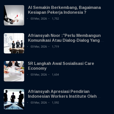
AI Semakin Berkembang, Bagaimana
Kesiapan Pekerja Indonesia ?
03 Mar, 2026
1,752
Afriansyah Noor :”Perlu Membangun
Komunikasi Atau Dialog-Dialog Yang
Membangun Dengan Serikat Pekerja
03 Mar, 2026
1,719
Atau Serikat Buruh “
5R Langkah Awal Sosialisasi Care
Economy
03 Mar, 2026
1,654
Afriansyah Apresiasi Pendirian
Indonesian Workers Institute Oleh
FSPTSI-KSPSI
03 Mar, 2026
1,592