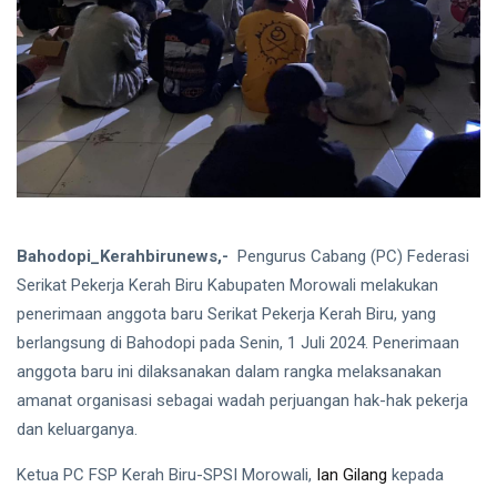
2026
Desak
Pemerintah
ORGANISASI
Dan PT. ITSS
Aliansi Serikat
Pekerja/Serikat
Buruh
13 Apr,
870
ASPIRASI
2026
pandangan
Dengan
PEMDA
ORGANISASI
Morowali
Aksi Demo
FSP Kerah
Bahodopi_Kerahbirunews,-
Pengurus Cabang (PC) Federasi
Biru-SPSI
13
843
Serikat Pekerja Kerah Biru Kabupaten Morowali melakukan
Morowali
Apr,
pandangan
2026
penerimaan anggota baru Serikat Pekerja Kerah Biru, yang
Berlangsung
Damai
berlangsung di Bahodopi pada Senin, 1 Juli 2024. Penerimaan
LIFESTYLE
anggota baru ini dilaksanakan dalam rangka melaksanakan
5R Langkah
amanat organisasi sebagai wadah perjuangan hak-hak pekerja
Awal
Sosialisasi
dan keluarganya.
03
1,654
Care
Mar,
pandangan
2026
Economy
Ketua PC FSP Kerah Biru-SPSI Morowali,
Ian Gilang
kepada