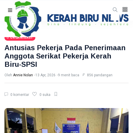
Follow us
65
K
ORGANISASI
Antusias Pekerja Pada Penerimaan
12
K
Anggota Serikat Pekerja Kerah
Biru-SPSI
678
Oleh
Annie Nolan
13 Apr, 2026
9 menit baca
856 pandangan
0 komentar
0 suka
Kategori
Organisasi
(8)
Advokasi
(6)